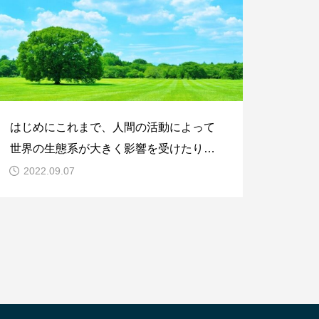
はじめにこれまで、人間の活動によって
世界の生態系が大きく影響を受けたり、
生物多様性が失われていることが指摘さ
2022.09.07
れ続けてきました。更に近年、生物多様
性の重要性がより強く認識され、市民だ
けではなく企業も生物多様性の保全につ
いて考えることが求められるようにな
り、いよいよ社会全体で本格的に取り組
ま