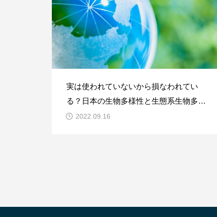
実は使われていないから損なわれてい
る？日本の生物多様性と生態系生物多様
性を守り、生態系サービスを享受し続け
2022.09.16
ていくためには、自然を保護する必要が
ある―これは概ね正しいのですが、日本
にはもう一つの問題があります。それは
なんと、自然を使わなさ過ぎている（過
少利用）という問題です。その最たる