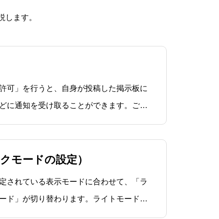
説します。
許可」を行うと、自身が投稿した掲示板に
どに通知を受け取ることができます。ご自
、通知設定を行ってください。iOSの通知
「BiomeSurvey」を選択します。 アクセ
ークモードの設定）
端末で設定されている表示モードに合わせて、「ラ
ード」が切り替わります。ライトモードは
ダークモードはアプリの背景色に黒を基調