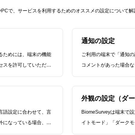
やPCで、サービスを利用するためのオススメの設定について解
通知の設定
用するためには、端末の機能
ご利用の端末で「通知の
セスを許可していただく
コメントがあった場合な
BiomeSurveyでマ
身の利用環境に合わせて
すると、「アクセス許可
設定 iOSの「設定」を開き、下方にスクロールして
可
外観の設定（ダ
いる言語設定に合わせて、言
BiomeSurveyは
外になっている場合、ア
イトモード」「ダークモ
アプリの背景色に白を、