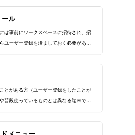
トール
利用するには事前にワークスペースに招待され、招
らユーザー登録を済ましておく必要があり
rveyは以下の環境で利用できます。iOS 13
ndroid 9以上ブラウザ G
利用したことがある方（ユーザー登録をしたことが
や普段使っているものとは異なる端末で利
を解説しています。ユーザー登録方法は、
い。ログイン手順 BiomeSurvey
イドメニュー