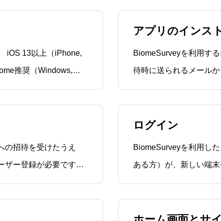
アプリのインス
e,
BiomeSurveyを
待時に送られるメールか
ます。利用環境BiomeSu
以上（iPhone, iPad）A
ログイン
ースへの招待を受けたうえ
BiomeSurveyを
ーザー登録が必要です。
ある方）が、新しい端末
登録メールアドレスに
用する際のログイン手順
ので、
こちらのマニュアルをご確認くださ
らのメ
アプリを起動し、
ホーム画面とサ