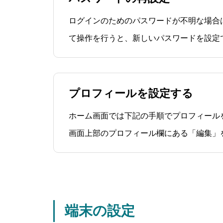
ログインのためのパスワードが不明な場合
て操作を行うと、新しいパスワードを設定
ルとパスワードでログイン」を行う際は、
れていない状態です。そのため、こちらの
順に沿って、パスワードを設定する必要が
プロフィールを設定する
ホーム画面では下記の手順でプロフィールを設定
画面上部のプロフィール欄にある「編集」
表示します。 カメラマークをタップし、プロフィール画像を設定し
ます。 氏名、表示名（推奨）、所属（任意）を入力します。（表示
名を設定すると、氏名よりも優
端末の設定