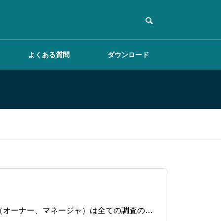
よくある質問
ダウンロード
調査テンプレートを作
成する
掲示板を活用する
BiomeSurveyの調査で収集したデータは、csv形式で出力することができます。※ ワークスペース管理者（オーナー、マネージャ）は全ての調査のデータ出力ができます。※ 調査リーダーは、自身が作成した調査のみデータ出力ができます。権限について詳細はこちらをご覧ください。調査の出